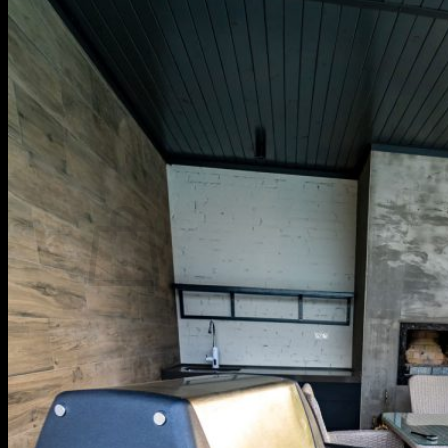
Portfolio
BATHROOM DESIGN
INTERIOR DESIGN
SWIMMING POOL
EXTERIOR DESIGN
CATALOG
i Touch Update
Shop
Tiles
Contact Us
Cart /
฿
0.00
0
No products in the cart.
Return to shop
Search
for: