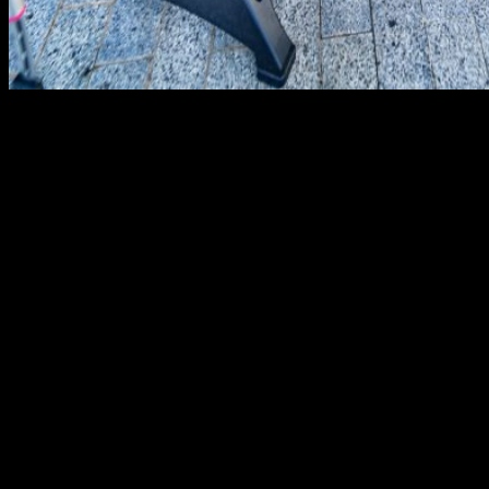
04
Feb
กลิ่นอาหารเวลาทำกับข้าวก็แย่แล้ว (ติดเสื้อ ติดตัว ฯลฯ) เจอกลิ่น
อาหารจากข้างบ้านแย่กว่า บางคนถึงขั้นต้องค้นหาข้อมูล
จัดการกลิ่นอาหารข้างบ้านยังไงดี? เพื่อนข้างบ้านทำกับข้าว
และส่งกลิ่นมาหาเราทำยังไง? ไปจนถึงต้องทำยังไงกลิ่นอาหาร
จึงจะไม่รบกวนเพื่อนบ้าน? บางคนเลือกให้คำแนะนำว่าเปิด
พัดลมผัดกลิ่นอาหารไปทางบ้านต้นเหตุ หรือไม่ก็ฟ้องสำนักงาน
เขตไปเลย แต่การแก้ปัญหาแบบนี้จะยิ่งเป็นปัญหามากขึ้น (โดย
เฉพาะความสัมพันธ์) แต่ไม่ต้องกังวลไปใครที่กำลังเจอปัญหา
เรามีไอเดียต่อเติมครัวหลังบ้านแบบ open Air กลิ่นอาหารไม่เข้า
บ้านมาแนะนำ ต่อเติมครัวหลังบ้านแบบ open Air เป็นยังไง?
สำหรับคนที่คลุกคลีอยู่กับการต่อเติมบ้านหรือให้ความสำคัญกับ
เรื่องบ้านเป็นพิเศษ จะรู้ดีว่าการต่อเติมครัวหลังบ้านแบบ open