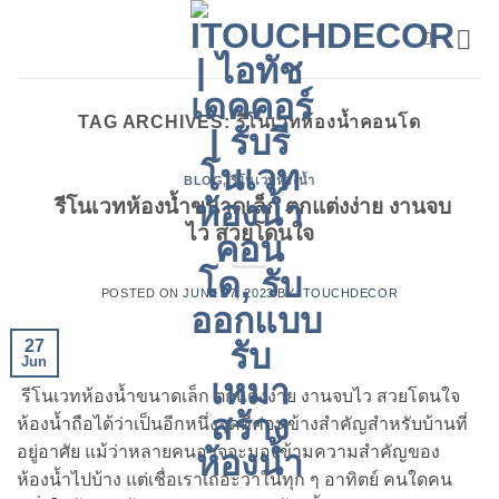
Skip
to
content
TAG ARCHIVES:
รีโนเวทห้องน้ำคอนโด
BLOG
,
รีโนเวทห้องน้ำ
รีโนเวทห้องน้ำขนาดเล็ก ตกแต่งง่าย งานจบ
ไว สวยโดนใจ
POSTED ON
JUNE 27, 2023
BY
ITOUCHDECOR
27
Jun
รีโนเวทห้องน้ำขนาดเล็ก ตกแต่งง่าย งานจบไว สวยโดนใจ
ห้องน้ำถือได้ว่าเป็นอีกหนึ่งจุดที่ค่อนข้างสำคัญสำหรับบ้านที่
อยู่อาศัย แม้ว่าหลายคนอาจจะมองข้ามความสำคัญของ
ห้องน้ำไปบ้าง แต่เชื่อเราเถอะว่าในทุก ๆ อาทิตย์ คนใดคน