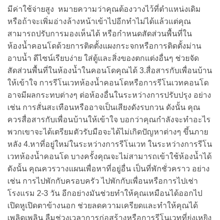
มีค่าใช้จ่ายสูง หมายความว่าคุณต้องวางไว้ที่ตำแหน่งเดิม
หรือถ้าจะเพิ่มอ่างล้างหน้าเข้าไปอีกทำไม่ได้แล้วแต่คุณ
สามารถปรับการมองเห็นได้ หรือกำหนดสัดส่วนพื้นที่ใน
ห้องน้ำคอนโดด้วยการติดตั้งแผงกระจกหรือการติดตั้งม่าน
อาบน้ำ ดีไซน์เรียบง่าย ใส่ตู้และสิ่งของตกแต่งอื่นๆ ช่วยจัด
สัดส่วนพื้นที่ในห้องน้ำในคอนโดคุณได้ 3.สื่อสารกับเพื่อนบ้าน
ให้เข้าใจ การรีโนเวทห้องน้ำคอนโดหรือการรีโนเวทคอนโด
อาจมีผลกระทบต่างๆ ต่อห้องอื่นในระหว่างการปรับปรุง อย่าง
เช่น การสั่นสะเทือนหรืออาจเป็นเสียงดังรบกวน ดังนั้น คุณ
ควรสื่อสารกับเพื่อนบ้านให้เข้าใจ บอกว่าคุณกำลังจะทำอะไร
พวกเขาจะได้เตรียมตัวรับมือจะได้ไม่เกิดปัญหาต่างๆ ขึ้นภาย
หลัง 4.หาที่อยู่ใหม่ในระหว่างการรีโนเวท ในระหว่างการรีโน
เวทห้องน้ำคอนโด บางครั้งคุณจะไม่สามารถเข้าใช้ห้องน้ำได้
ดังนั้น คุณควรวางแผนเพื่อหาที่อยู่อื่น เป็นที่พักชั่วคราว อย่าง
เช่น การไปพักกับครอบครัว ไปพักกับเพื่อนหรือการไปเช่า
โรงแรม 2-3 วัน อีกอย่างมันช่วยทำให้คุณเหมือนได้ออกไป
เปิดหูเปิดตาข้างนอก ช่วยลดความเครียดและทำให้คุณได้
เพลิดเพลิน ลืมช่วงเวลาการก่อสร้างหรือการรีโนเวทที่ยุ่งเหยิง