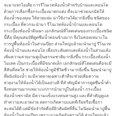
จะมาแจกไอเดีย การรีโนเวทห้องน้ำสำหรับบ้านและคอนโด
ด้วยการเลือกซื้อกระเบื้องมาตกแต่ง ที่จะมาช่วยเนรมิตให้
ห้องน้ำของคุณ ให้สวยแจ่ม น่าใช้งานได้มากยิ่งขึ้น ชนิดของ
กระเบื้อง ที่ควรจะนำมา รีโนเวทห้องน้ำบ้านและคอนโด
กระเบื้องห้องน้ำดินเผา เอกลักษณ์ที่โดดเด่นของกระเบื้องชนิด
นี้คือ มีคุณสมบัติดูดซึมน้ำค่อนข้างมาก จึงไม่ค่อยเหมาะใน
การปูพื้นห้องน้ำในส่วนเปียก ส่วนใหญ่แล้วจะนำมาปู รีโนเวท
ห้องน้ำบ้านและคอนโด เพื่อประดับตกแต่งห้องน้ำในส่วนแห้ง
เพิ่มความสวยงามดูเป็นธรรมชาติมากยิ่งขึ้น กระเบื้องห้องน้ำ
โมเสค เป็นกระเบื้องที่มีขนาดเล็ก เอกลักษณ์ที่โดดเด่นคือจะมี
สีสันที่สดใส ช่วยให้ห้องน้ำดูมีชีวิตชีวามากยิ่งขึ้น นิยมนำมาปู
ที่ผนังห้องน้ำ จะมีลวดลายเฉพาะตัวที่จะช่วยเพิ่มความ
สวยงามให้ห้องน้ำได้เป็นอย่างดี ที่สำคัญมีค่าการดูดซึมน้ำต่ำ
จึงทนทานมากเหมาะแก่การนำมาปูในห้องน้ำ กระเบื้อง
ห้องน้ำเซรามิค มีความแข็งแรงทนทานสูง และที่สำคัญดูแล
ทำความสะอาดง่าย ลดการเกิดคาบแบคทีเรียหรือเชื้อรา
สะสมได้ดี แต่มีข้อจำกัดคือมีผิวสัมผัสที่ลื่น ไม่นิยมนำมาปูพื้น
ห้องน้ำในส่วนเปียก เพราะอาจเกิดอันตรายได้ ส่วนใหญ่แล้ว