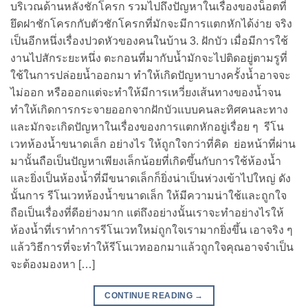
บริเวณด้านหลังชักโครก รวมไปถึงปัญหาในเรื่องของน็อตที่
ยึดฝาชักโครกกับตัวชักโครกที่มักจะมีการแตกหักได้ง่าย จริง
เป็นอีกหนึ่งเรื่องปวดหัวของคนในบ้าน 3. ฝักบัว เมื่อมีการใช้
งานไปสักระยะหนึ่ง ตะกอนที่มากับน้ำมักจะไปติดอยู่ตามรูที่
ใช้ในการปล่อยน้ำออกมา ทำให้เกิดปัญหาบางครั้งน้ำอาจจะ
ไม่ออก หรือออกแต่จะทำให้มีการเหวี่ยงเส้นทางของน้ำจน
ทำให้เกิดการกระจายออกจากฝักบัวแบบคนละทิศคนละทาง
และมักจะเกิดปัญหาในเรื่องของการแตกหักอยู่เรื่อย ๆ รีโน
เวทห้องน้ำขนาดเล็ก อย่างไร ให้ถูกใจกว่าที่คิด ย่อหน้าที่ผ่าน
มานั้นถือเป็นปัญหาเพียงเล็กน้อยที่เกิดขึ้นกับการใช้ห้องน้ำ
และยิ่งเป็นห้องน้ำที่มีขนาดเล็กก็ยิ่งน่าเป็นห่วงเข้าไปใหญ่ ดัง
นั้นการ รีโนเวทห้องน้ำขนาดเล็ก ให้มีความน่าใช้และถูกใจ
ถือเป็นเรื่องที่ดีอย่างมาก แต่ถึงอย่างนั้นเราจะทำอย่างไรให้
ห้องน้ำที่เราทำการรีโนเวทใหม่ถูกใจเรามากยิ่งขึ้น เอาจริง ๆ
แล้ววิธีการที่จะทำให้รีโนเวทออกมาแล้วถูกใจคุณอาจจำเป็น
จะต้องมองหา […]
CONTINUE READING
→